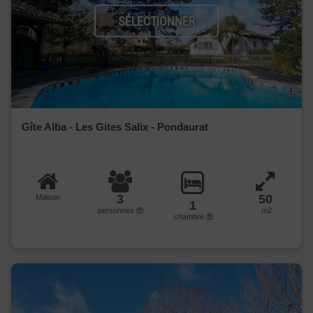
SÉLECTIONNER
Gîte Alba - Les Gites Salix - Pondaurat
3
50
Maison
1
personnes
m2
chambre