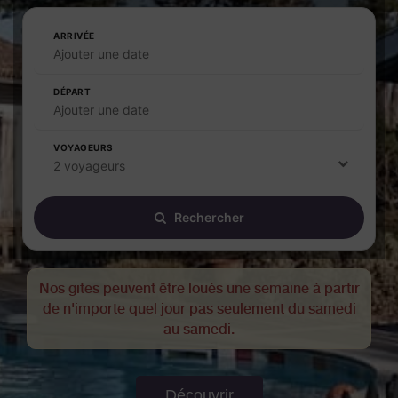
ARRIVÉE
Ajouter une date
DÉPART
Ajouter une date
VOYAGEURS
2 voyageurs
Rechercher
Nos gites peuvent être loués une semaine à partir
de n'importe quel jour pas seulement du samedi
au samedi.
Découvrir