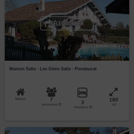
SÉLECTIONNER
Maison Salix - Les Gites Salix - Pondaurat
7
180
Maison
3
personnes
m2
chambres