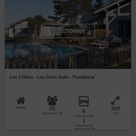
SÉLECTIONNER
Les 3 Gîtes - Les Gites Salix - Pondaurat
15
320
Maison
6
personnes
m2
chambres
1
chambre en
mezzanine
dont Suite
:1