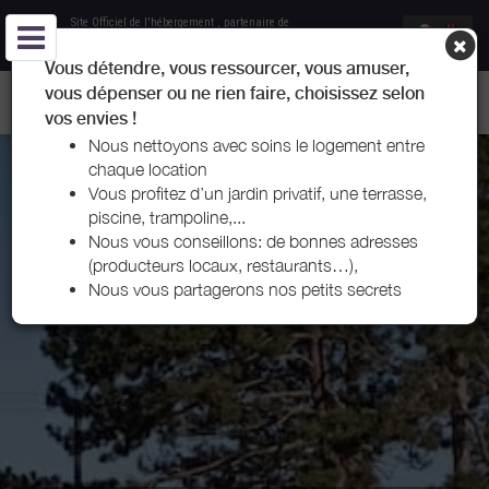
Site Officiel de l'hébergement
, partenaire de
Office de Tourisme Entre-Deux-Mers
Vous détendre, vous ressourcer, vous amuser,
vous dépenser ou ne rien faire, choisissez selon
LES GITES SALIX - PONDAURAT - ENTRE-DEUX-MERS
vos envies !
Nous nettoyons avec soins le logement entre
chaque location
Vous profitez d’un jardin privatif, une terrasse,
piscine, trampoline,...
Nous vous conseillons: de bonnes adresses
(producteurs locaux, restaurants…),
Nous vous partagerons nos petits secrets