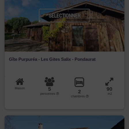
SÉLECTIONNER
Gîte Purpuréa - Les Gites Salix - Pondaurat
5
90
Maison
2
personnes
m2
chambres